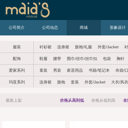
公司简介
公司动态
商城
形象设计
服装
衬衫裙
连身裙
旗袍/礼服
外套/Jacket
衬
配饰
鞋履
腰带
围巾/丝巾/丝巾扣
包袋
胸针
爱家系列
童装
男装
家居用品
书籍/笔记本
布袋/
玛亚系列
连身裙
旗袍
套装
外套/Jacket
大衣/风
最新上架
价格从高到低
价格从低到高
全