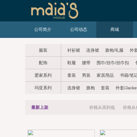
公司简介
公司动态
商城
服装
衬衫裙
连身裙
旗袍/礼服
外套
配饰
鞋履
腰带
围巾/丝巾/丝巾扣
爱家系列
童装
男装
家居用品
书籍/笔
玛亚系列
连身裙
旗袍
套装
外套/Jacke
最新上架
价格从高到低
价格从