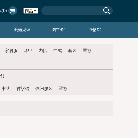
(
0
)
美丽见证
图书馆
博物馆
家居服
马甲
内搭
中式
套装
罩衫
创
中式
衬衫裙
休闲服装
罩衫