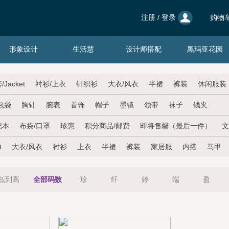
注册
/
登录
购物车
形象设计
生活慧
设计师搭配
黑玛亚花园
/Jacket
衬衫/上衣
针织衫
大衣/风衣
半裙
裤装
休闲服装
包袋
胸针
腕表
首饰
帽子
墨镜
领带
袜子
钱夹
记本
布袋/口罩
珍惠
积分商品/邮费
即将售罄（最后一件）
文
t
大衣/风衣
衬衫
上衣
半裙
裤装
家居服
内搭
马甲
低到高
全部码数
珍
纤
婷
端
盈