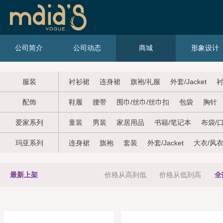
公司简介
公司动态
商城
形象设计
服装
衬衫裙
连身裙
旗袍/礼服
外套/Jacket
衬
配饰
鞋履
腰带
围巾/丝巾/丝巾扣
包袋
胸针
爱家系列
童装
男装
家居用品
书籍/笔记本
布袋/
玛亚系列
连身裙
旗袍
套装
外套/Jacket
大衣/风
最新上架
价格从高到低
价格从低到高
全