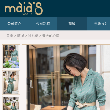
公司简介
公司动态
商城
形象设计
首页
>
商城
>
衬衫裙
> 春天的心情