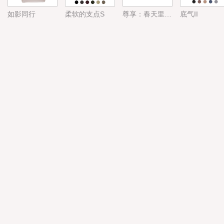
如影同行
柔软的支点S
尊享：春天里的诗意（原价4570元，尊享价3656元）
底气II