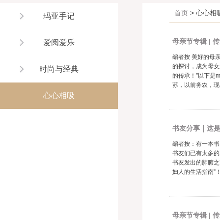
首页
> 心心相
玛亚手记
母亲节专辑 |
爱阅爱乐
编者按 美好的母
的探讨，成为母女
时尚与经典
的传承！”以下是m
苏，以前务农，现在
心心相吸
书友分享｜这
编者按：有一本书
书友们已有太多的
书友发出的肺腑之
妇人的生活指南”
母亲节专辑 |