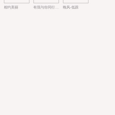
相约美丽
有我与你同行-浅杏粉
晚风-低跟